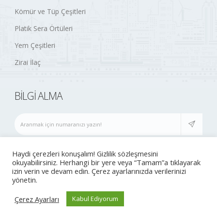
Kömür ve Tüp Çeşitleri
Platik Sera Örtüleri
Yem Çeşitleri
Zirai İlaç
BILGI ALMA
(0252) 677 74 21
info@esenticaret.net
Haydi çerezleri konuşalım! Gizlilik sözleşmesini
okuyabilirsiniz. Herhangi bir yere veya “Tamam”a tıklayarak
izin verin ve devam edin. Çerez ayarlarınızda verilerinizi
yönetin.
© 2020 Tüm hakları saklıdır..
Çerez Ayarları
Kabul Ediyorum