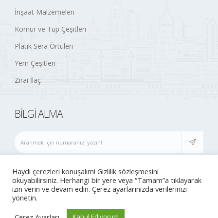
İnşaat Malzemeleri
Kömür ve Tüp Çeşitleri
Platik Sera Örtüleri
Yem Çeşitleri
Zirai İlaç
BILGI ALMA
(0252) 677 74 21
info@esenticaret.net
Haydi çerezleri konuşalım! Gizlilik sözleşmesini
okuyabilirsiniz. Herhangi bir yere veya “Tamam”a tıklayarak
izin verin ve devam edin. Çerez ayarlarınızda verilerinizi
yönetin.
© 2020 Tüm hakları saklıdır..
Çerez Ayarları
Kabul Ediyorum